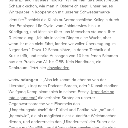
bis Inspiration ist alles möglich. Wir nennen das: Angstfreude.
Schaurig-schön, wie man in Österreich sagt. Unser neues
Whitepaper in Kooperation mit unserer Schwestermarke
®
identifire
schickt die KI als außermenschliche Kollegin durch
den Employee Life Cycle, vom Jobinterview bis zur
Kündigung, und lässt sie über uns Menschen staunen. Ihre
Rückmeldung: „Ich bin in vielen Dingen eine Wucht, aber
wenn ihr mich nicht führt, landen wir voller Überzeugung im
Nirgendwo.“ Dazu 12 Schauplätze, in denen Technik auf
Kultur trifft, und starke Aussagen von 10 berufenen Stimmen
aus der Praxis von A1 bis ÖBB. Kein Handbuch, ein
Denkraum. Jetzt hier
downloaden
.
wort
windungen
:: „Also ich komm da eher so von der
Literatur“, klingt nach Podcast-Sprech, oder? Kunsthistoriker
Wolfgang Kemp nimmt sich in seinem Essay
„Irgendwie so
total spannend“
die verbalen Strategien unserer
Gegenwartssprache vor: Einerseits das
„Umgehungsdeutsch“ der Füllsel und Partikel wie „so" und
„irgendwie“, die als möglichst nicht-autoritäre Weichmacher
dienen, und andererseits das „Ultradeutsch“ der Superlativ-
Orgien mit Wohlfühl- und Wertschätzungssignalen, die eine