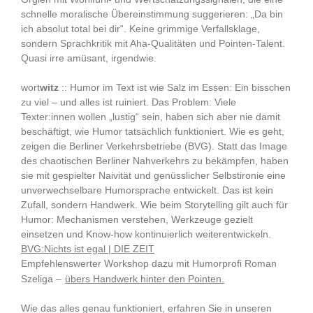
schnelle moralische Übereinstimmung suggerieren: „Da bin
ich absolut total bei dir“. Keine grimmige Verfallsklage,
sondern Sprachkritik mit Aha-Qualitäten und Pointen-Talent.
Quasi irre amüsant, irgendwie.
wort
witz
:: Humor im Text ist wie Salz im Essen: Ein bisschen
zu viel – und alles ist ruiniert. Das Problem: Viele
Texter:innen wollen „lustig“ sein, haben sich aber nie damit
beschäftigt, wie Humor tatsächlich funktioniert. Wie es geht,
zeigen die Berliner Verkehrsbetriebe (BVG). Statt das Image
des chaotischen Berliner Nahverkehrs zu bekämpfen, haben
sie mit gespielter Naivität und genüsslicher Selbstironie eine
unverwechselbare Humorsprache entwickelt. Das ist kein
Zufall, sondern Handwerk. Wie beim Storytelling gilt auch für
Humor: Mechanismen verstehen, Werkzeuge gezielt
einsetzen und Know-how kontinuierlich weiterentwickeln.
BVG:Nichts ist egal | DIE ZEIT
Empfehlenswerter Workshop dazu mit Humorprofi Roman
Szeliga –
übers Handwerk hinter den Pointen.
Wie das alles genau funktioniert, erfahren Sie in unseren